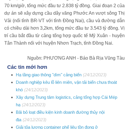
70 km/giờ, tổng mức đầu tư 2.838 tỷ đồng. Giai đoạn 2 của
dự án sẽ xây dựng cầu dây văng Phước An vượt sông Thị
Vải (nối tỉnh BR-VT với tỉnh Đồng Nai), cầu và đường dẫn
có chiều dài hơn 3,2km, tổng mức đầu tư 3.543 tỷ đồng. Vị
trí cầu bắt đầu từ cảng tổng hợp quốc tế Mỹ Xuân - huyện
Tân Thành nối với huyện Nhơn Trạch, tỉnh Đồng Nai.
Nguồn: PHƯƠNG ANH - Báo Bà Rịa Vũng Tàu
Các tin mới hơn
Hạ tầng giao thông "dìm" cảng biển
(24/12/2023)
Doanh nghiệp kêu lỗ liên miên, vận tải biển chưa thoát
khó
(24/12/2023)
Xây dựng Trung tâm logistics, cảng tổng hợp Cái Mép
hạ
(24/12/2023)
Bãi bỏ loạt điều kiện kinh doanh đường thủy nội
địa
(24/12/2023)
Giải tỏa lượng container phế liệu tồn đọng ở