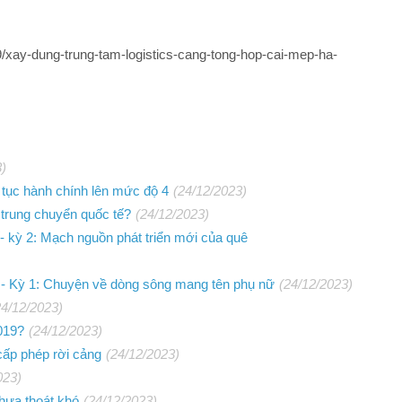
/xay-dung-trung-tam-logistics-cang-tong-hop-cai-mep-ha-
3)
 tục hành chính lên mức độ 4
(24/12/2023)
 trung chuyển quốc tế?
(24/12/2023)
- kỳ 2: Mạch nguồn phát triển mới của quê
ế - Kỳ 1: Chuyện về dòng sông mang tên phụ nữ
(24/12/2023)
24/12/2023)
019?
(24/12/2023)
 cấp phép rời cảng
(24/12/2023)
023)
chưa thoát khó
(24/12/2023)