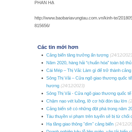
PHAN HẠ
http://www.baobariavungtau.com.vn/kinh-te/201809
815656/
Các tin mới hơn
Cảng biển tăng trưởng ấn tượng
(24/12/202
Năm 2020, hàng hải “chuẩn hóa” toàn bộ thủ
Cái Mép – Thị Vải: Làm gì để trở thành cảng
Sông Thị Vải – Cửa ngõ giao thương quốc tế
hương
(24/12/2023)
Sông Thị Vải - Cửa ngõ giao thương quốc t
Chậm nạo vét luồng, lỡ cơ hội đón tàu lớn
(
Cảng biển sẽ có những đột phá trong năm 2
Tàu thuyền vi phạm trên tuyến sẽ bị từ chối
Hạ tầng giao thông "dìm" cảng biển
(24/12/2
Doanh nghiệp kêu lỗ liên miên, vận tải biển 