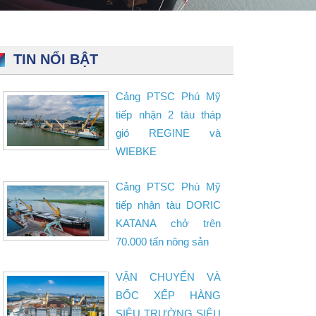
TIN NỔI BẬT
Cảng PTSC Phú Mỹ
tiếp nhận 2 tàu tháp
gió REGINE và
WIEBKE
Cảng PTSC Phú Mỹ
tiếp nhận tàu DORIC
KATANA chở trên
70.000 tấn nông sản
VẬN CHUYỂN VÀ
BỐC XẾP HÀNG
SIÊU TRƯỜNG SIÊU