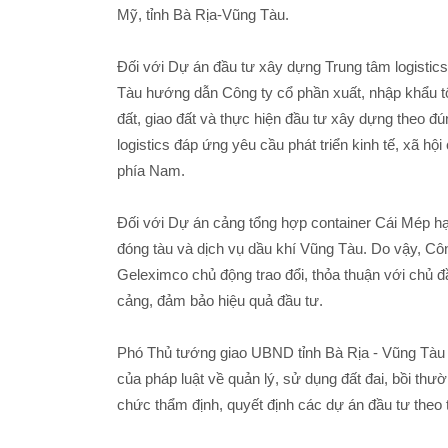
Mỹ, tỉnh Bà Rịa-Vũng Tàu.
Đối với Dự án đầu tư xây dựng Trung tâm logistic
Tàu hướng dẫn Công ty cổ phần xuất, nhập khẩu tổ
đất, giao đất và thực hiện đầu tư xây dựng theo đú
logistics đáp ứng yêu cầu phát triển kinh tế, xã hộ
phía Nam.
Đối với Dự án cảng tổng hợp container Cái Mép hạ
đóng tàu và dịch vụ dầu khí Vũng Tàu. Do vậy, Cô
Geleximco chủ động trao đổi, thỏa thuận với chủ đầ
cảng, đảm bảo hiệu quả đầu tư.
Phó Thủ tướng giao UBND tỉnh Bà Rịa - Vũng Tàu 
của pháp luật về quản lý, sử dụng đất đai, bồi thường
chức thẩm định, quyết định các dự án đầu tư theo 