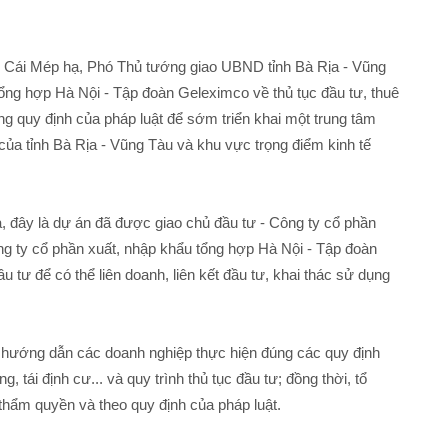
s Cái Mép hạ, Phó Thủ tướng giao UBND tỉnh Bà Rịa - Vũng
ng hợp Hà Nội - Tập đoàn Geleximco về thủ tục đầu tư, thuê
ng quy định của pháp luật để sớm triển khai một trung tâm
i của tỉnh Bà Rịa - Vũng Tàu và khu vực trọng điểm kinh tế
, đây là dự án đã được giao chủ đầu tư - Công ty cổ phần
ng ty cổ phần xuất, nhập khẩu tổng hợp Hà Nội - Tập đoàn
u tư để có thể liên doanh, liên kết đầu tư, khai thác sử dụng
hướng dẫn các doanh nghiệp thực hiện đúng các quy định
, tái định cư... và quy trình thủ tục đầu tư; đồng thời, tổ
thẩm quyền và theo quy định của pháp luật.