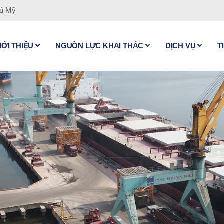
hú Mỹ
IỚI THIỆU
NGUỒN LỰC KHAI THÁC
DỊCH VỤ
T