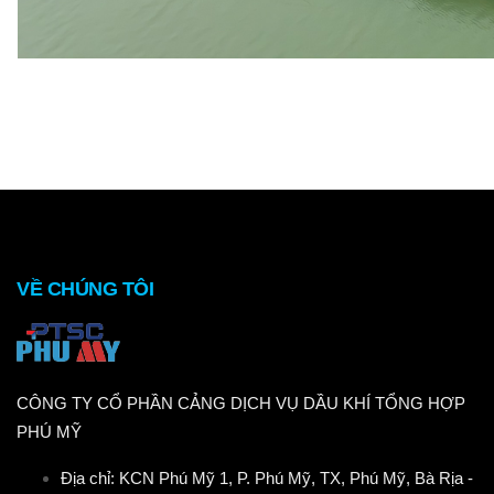
VỀ CHÚNG TÔI
CÔNG TY CỔ PHẦN CẢNG DỊCH VỤ DẦU KHÍ TỔNG HỢP
PHÚ MỸ
Địa chỉ: KCN Phú Mỹ 1, P. Phú Mỹ, TX, Phú Mỹ, Bà Rịa -