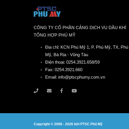
CÔNG TY CỔ PHẦN CẢNG DỊCH VỤ DẦU KHÍ
TỔNG HỢP PHÚ MỸ
Địa chỉ: KCN Phú Mỹ 1, P. Phú Mỹ, TX, Phú
Mỹ, Bà Rịa - Vũng Tàu
Điện thoại: 0254.3921.658/59
Fax: 0254.3921.660
Email: info@ptscphumy.com.vn
Copyright © 2008 -
2026 bởi PTSC Phú Mỹ